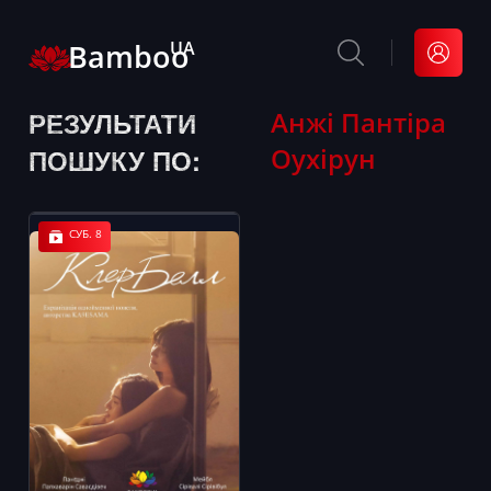
Bamboo
UA
РЕЗУЛЬТАТИ
Анжі Пантіра
Оухірун
ПОШУКУ ПО:
СУБ. 8