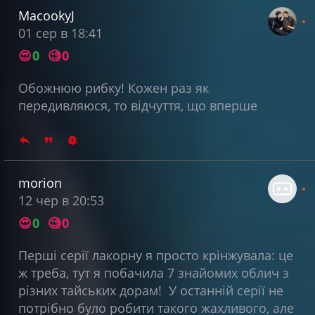
MacookyJ
01 сер в 18:41
😍
0
🧐
0
Обожнюю рибку! Кожен раз як
передивляюся, то відчуття, що вперше
morion
12 чер в 20:53
😍
0
🧐
0
Перші серії лакорну я просто крінжувала: це
ж треба, тут я побачила 7 знайомих облич з
різних тайських дорам! У останній серії не
потрібно було робити такого жахливого, але