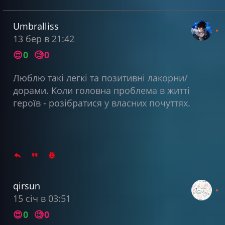
Umbralliss
13 бер в 21:42
😍
0
🧐
0
Люблю такі легкі та позитивні лакорни/
дорами. Коли головна проблема в житті
героїв - розібратися у власних почуттях.
qirsun
15 січ в 03:51
😍
0
🧐
0