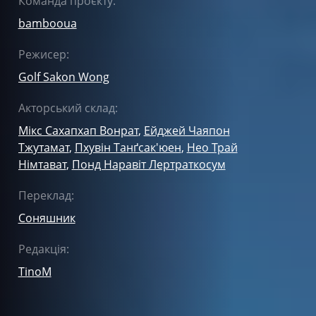
Команда проєкту:
bambooua
Режисер:
Golf Sakon Wong
Акторський склад:
Мікс Сахапхап Вонрат
,
Ейджей Чаяпон
Тжутамат
,
Пхувін Танґсак'юен
,
Нео Трай
Німтават
,
Понд Наравіт Лертраткосум
Переклад:
Соняшник
Редакція:
TinoM