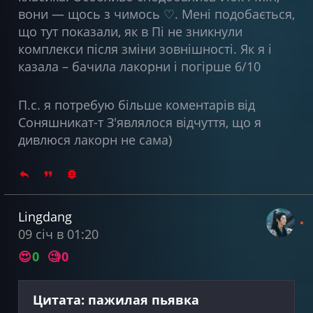
вони — щось з чимось ♡. Мені подобається,
що тут показали, як в Пі не зникнули
комплекси після зміни зовнішності. Як я і
казала – бачила лакорни і погірше 6/10
П.с. я потребую більше коментарів від
Соняшникат-т З'являлося відчуття, що я
дивлюся лакорн не сама)
Lingdang
09 січ в 01:20
😍
0
🧐
0
Цитата: пажилая пьявка