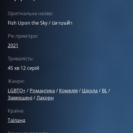
Оригінальна назва:
Fish Upon the Sky / ปลาบนฟ้า
Рік прем'єри:
2021
Тривалість:
45 хв 12 серій
Жанри:
LGBTQ+
/
Романтика
/
Комедія
/
Школа
/
BL
/
Завершені
/
Лакорн
Країна:
Таїланд