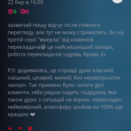
22 бер в 16:00
😍
0
🧐
0
зазвичай пишу відгук після повного
перегляду, але тут не можу стриматись, бо на
третій серії "вмерла" від коментів
перекладача😁 це найсмішніший лакорн,
робота перекладачів чудова, браво 👍
P.S: додивилась, це справді дуже класний,
смішний, цікавий, милий, без нервотрьопок
лакорн. Так приємно було читати доп
коменти, ніби рядом сидить подружка, яка
також дуріє з ситуацій на екрані, перекладач
неймовірний, атмосферу зробив на 100% ще
кращою ❤️