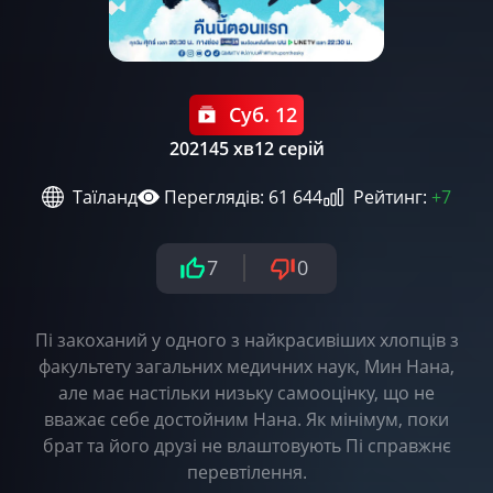
Суб. 12
2021
45 хв
12 серій
Таїланд
Переглядів: 61 644
Рейтинг:
+7
7
0
Пі закоханий у одного з найкрасивіших хлопців з
факультету загальних медичних наук, Мин Нана,
але має настільки низьку самооцінку, що не
вважає себе достойним Нана. Як мінімум, поки
брат та його друзі не влаштовують Пі справжнє
перевтілення.