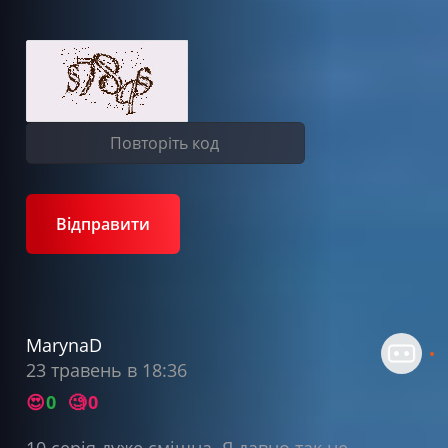
Відправити
MarynaD
23 травень в 18:36
😍
0
🧐
0
10 серія дуже смішна. Я давно так не