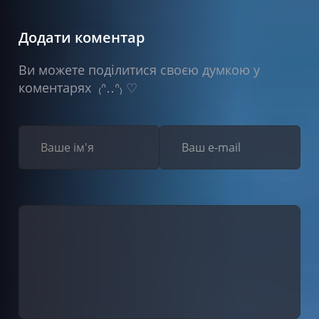
Додати коментар
Ви можете поділитися своєю думкою у
коментарях ₍ᐢ‥ᐢ₎ ♡