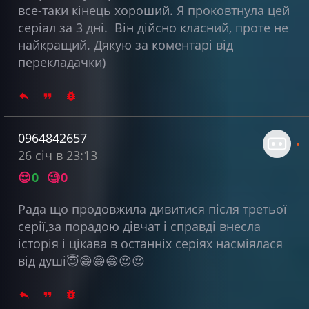
все-таки кінець хороший. Я проковтнула цей
серіал за 3 дні. Він дійсно класний, проте не
найкращий. Дякую за коментарі від
перекладачки)
0964842657
26 січ в 23:13
😍
0
🧐
0
Рада що продовжила дивитися після третьої
серії,за порадою дівчат і справді внесла
історія і цікава в останніх серіях насміялася
від душі😇😁😁😁😍😍