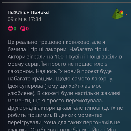
пажилая пьявка
09 січ в 17:34
😍
0
🧐
0
Це реально трешово і крінжово, але я
бачила і гірші лакорни. Набагато гірші.
Актори зіграли на 100, Пхувін і Понд засіли в
моєму серці. Їм просто не пощастило з
лакорном. Надіюсь їх новий проєкт буде
набагато кращим. Щодо самого лакорну.
Ідея суперова (тому що хейт-лав моє
улюблене). В сюжеті були настільки жахливі
моменти, що я просто перемотувала.
Другорядні актори цікаві, але типові (це їх не
робить гіршими). В деяких моментах
переігрували, хоча для таких персонажів це
класика. Особливо сподобались Йок і Мін,