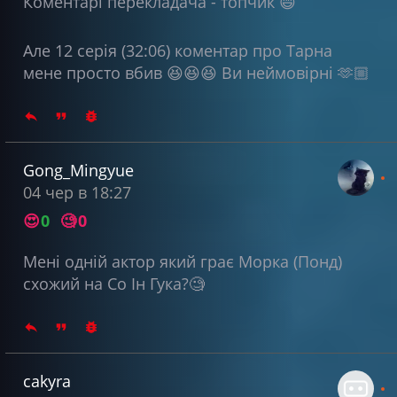
Коментарі перекладача - топчик 😄
Але 12 серія (32:06) коментар про Тарна
мене просто вбив 😆😆😆 Ви неймовірні 🫶🏼
Gong_Mingyue
04 чер в 18:27
😍
0
🧐
0
Мені одній актор який грає Морка (Понд)
схожий на Со Ін Гука?🧐
cakyra