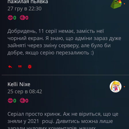
пажилая пьявка
27 гру в 22:30
😍
0
🧐
0
Добридень, 11 серії немає, замість неї
чорний екран. Я знаю, що адміни зараз дуже
зайняті через зміну серверу, але було би
добре, якщо серію перезалиють :)
Kelli Nixe
25 сер в 08:42
😍
0
🧐
0
Серіал просто кринж. Аж не віриться, що це
зняли у 2021 році. Дивитись можна лише
заради чудових коментарів, наших