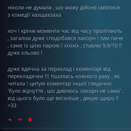
ніколи не думала , шо можу дійсно сміятися
з комедії хазщахзаха
хоч і крінж-моменти час від часу пролітають
, загалом дуже сподобався лакорн ! тим паче
, саме із цією парою ! хіхіхіх , ставлю 9,9/10 !!
дуже кльово !
дуже вдячна за переклад і коментарі від
перекладачки !!! тішилась кожного разу , як
читала ! цитую коментар іншої глядачки:
'було відчуття , шо дивлюсь лакорн не сама' ,
від цього було ще веселіше , дякую щиро !!
<33