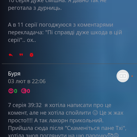
реготала з дурниць.
А в 11 серії погоджуюся з коментарями
перекладача: "Пі справді дуже шкода в цій
серії".. ох..
Буря
03 лют в 22:06
😍
0
🧐
0
7 серія 39:32 я хотіла написати про це
комент, але не хотіла спойлити 🥴 Це ж жах
просто!!!! А так лакорн прикольний.
Прийшла сюда після "Схаменіться пане Тхі",
хотіла знов поглянути на цю парочку🥰😅