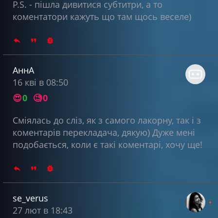
P.S. - пішла дивитися субтитри, а то
коментатори кажуть що там щось веселе)
АннA
16 кві в 08:50
😍
0
🧐
0
Сміялась до сліз, як з самого лакорну, так і з
коментарів перекладача, дякую) Дуже мені
подобається, коли є такі коментарі, хочу ще!
se_verus
27 лют в 18:43