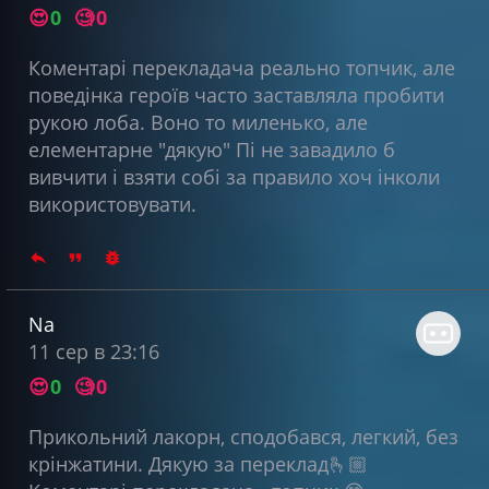
😍
0
🧐
0
Коментарі перекладача реально топчик, але
поведінка героїв часто заставляла пробити
рукою лоба. Воно то миленько, але
елементарне "дякую" Пі не завадило б
вивчити і взяти собі за правило хоч інколи
використовувати.
Na
11 сер в 23:16
😍
0
🧐
0
Прикольний лакорн, сподобався, легкий, без
крінжатини. Дякую за переклад🫰🏼