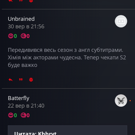
Unbrained
30 вер в 21:56
😍
0
🧐
0
Передивився весь сезон з англ субтитрами.
Хімія між акторами чудесна. Тепер чекати S2
буде важко
Batterfly
22 вер в 21:40
😍
0
🧐
0
Цитата: Khhryt