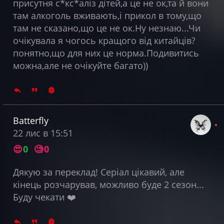
присутня с*кс*аліз дітей,а це не ок,та й вони
там алкоголь вживають,і прикол в тому,що
там не сказано,що це не ок.Ну незнаю...Чи
очікувала я чогось кращого від китайців?
понятно,що для них це норма.Подивитись
можна,але не очікуйте багато))
Batterfly
22 лис в 15:51
😍
0
🧐
0
Дякую за переклад! Серіал цікавий, але
кінець розчарував, можливо буде 2 сезон...
Буду чекати ❤️