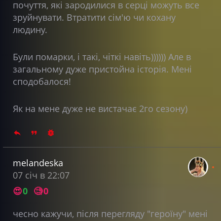
почуття, які зародилися в серці можуть все
зруйнувати. Втратити сім'ю чи кохану
людину.
Були помарки, і такі, чіткі навіть)))))) Але в
загальному дуже пристойна історія. Мені
сподобалося!
Як на мене дуже не вистачає 2го сезону)
melandeska
07 січ в 22:07
😍
0
🧐
0
чесно кажучи, після перегляду "героїну" мені