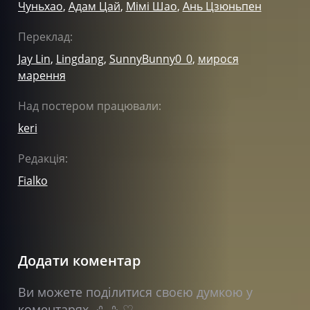
Чуньхао
,
Адам Цай
,
Мімі Шао
,
Ань Цзюньпен
Переклад:
Jay Lin
,
Lingdang
,
SunnyBunny0_0
,
мирося
марення
Над постером працювали:
keri
Редакція:
Fialko
Додати коментар
Ви можете поділитися своєю думкою у
коментарях ₍ᐢ‥ᐢ₎ ♡