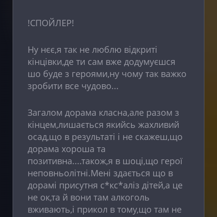
!СПОЙЛЕР!
Ну нєє,я так не люблю відкриті
кінцівки,де ти сам вже додумуєшся
шо буде з героями,ну чому так важко
зробити все чудово...
Загалом дорама класна,але разом з
кінцем,лишається якийсь жахливий
осад,що в результаті і не скажеш,що
дорама хороша та
позитивна....також,я в шоці,що герої
неповньолітні.Мені здається що в
дорамі присутня с*кс*аліз дітей,а це
не ок,та й вони там алкоголь
вживають,і прикол в тому,що там не