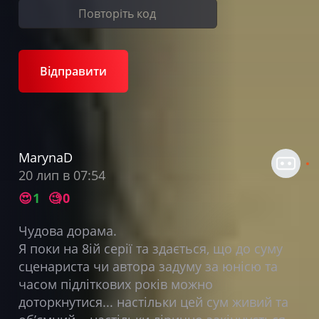
Відправити
MarynaD
20 лип в 07:54
😍
1
🧐
0
Чудова дорама.
Я поки на 8ій серії та здається, що до суму
сценариста чи автора задуму за юнісю та
часом підліткових років можно
доторкнутися... настільки цей сум живий та