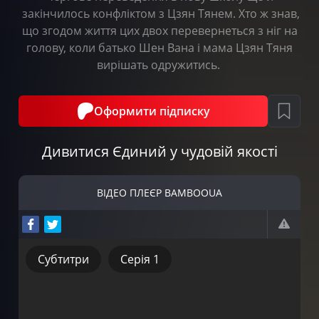
закінчилось конфліктом з Цзян Тянем. Хто ж знав,
що згодом життя цих двох перевернеться з ніг на
голову, коли батько Шен Вана і мама Цзян Тяня
вирішать одружитись.
Оформити підписку
Дивитися Єдиний у чудовій якості
ВІДЕО ПЛЕЄР BAMBOOUA
Субтитри
Серія 1
Субтитри
Серія 1
Серія 2