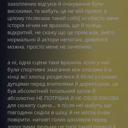
захоплених відгуків й очікування були
високими. та мабуть це не мій проєкт, в
цілому післясмак такий собі(( особисто мене
історія нічим не вразила, ще й кінець
відкритий. не скажу що це прям жах, знято
нормально й актори непогані, дивитися
можна. просто мене не зачепило.
а ні, одна сцена таки вразила. коли у них
були спортивні змагання між класами й в
кінці всі хлопці роздяглися й бігли з голими
дупцями перед вчителями й директором. це
був абсолютний тотальний крінж й
абсолютно НЕ ПОТРІБНА й НЕ ОБОВ'ЯЗКОВА
для сюжету сцена... я після неї мабуть ще
півгодини сиділа в шоці й не могла очам
повірити. натовп голих школярів перед
дорослими людьми це типу такий прикол в