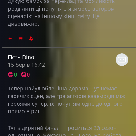
Дякую бамбу за переклад та можливість
розділити ці почуття з якимось автором
сценарію на іншому кінці світу. Це
дивовижно.
Гість Dino
15 бер в 16:42
😍
0
🧐
0
Тепер найулюбленіша дорама. Тут немає
гарячих сцен, але гра акторів взаємодія між
героями супер, їх почуттям одне до одного
прямо віриш.
Тут відкритий фінал і проситься 2й сезон
однозначно. Чекаємо на нього. Бо робота