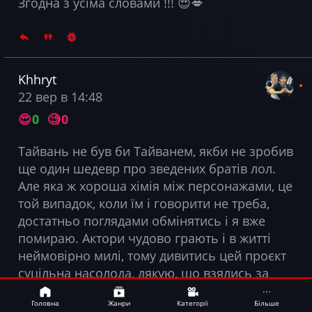
Згодна з усіма словами !!! 😍💋
Khhryt
22 вер в 14:48
😍
0
🧐
0
Тайвань не був би Тайванем, якби не зробив
ще один шедевр про зведених братів лол.
Але яка ж хороша хімія між персонажами, це
той випадок, коли їм і говорити не треба,
достатньо поглядами обмінятись і я вже
помираю. Актори чудово грають і в житті
неймовірно милі, тому дивитись цей проєкт
суцільна насолода, дякую, що взялись за
його переклад.
Bamboo
UA
Головна
Жанри
Категорії
Більше