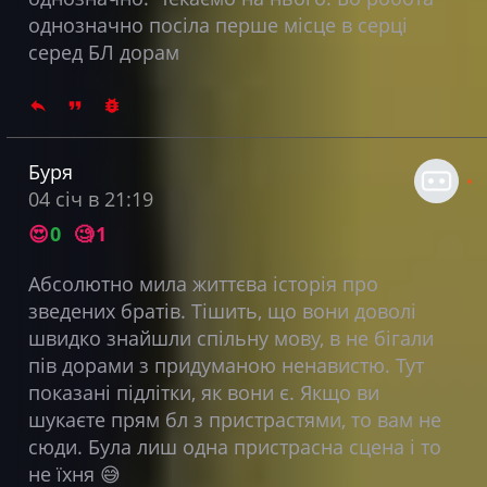
однозначно посіла перше місце в серці
серед БЛ дорам
Буря
04 січ в 21:19
😍
0
🧐
1
Абсолютно мила життєва історія про
зведених братів. Тішить, що вони доволі
швидко знайшли спільну мову, в не бігали
пів дорами з придуманою ненавистю. Тут
показані підлітки, як вони є. Якщо ви
шукаєте прям бл з пристрастями, то вам не
сюди. Була лиш одна пристрасна сцена і то
не їхня 😅