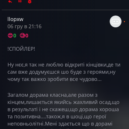
llopxw
06 гру в 21:16
😍
0
🧐
0
!СПОЙЛЕР!
Ну нєє,я так не люблю відкриті кінцівки,де ти
сам вже додумуєшся шо буде з героями,ну
чому так важко зробити все чудово...
Загалом дорама класна,але разом з
кінцем,лишається якийсь жахливий осад,що
в результаті і не скажеш,що дорама хороша
та позитивна....також,я в шоці,що герої
неповньолітні.Мені здається що в дорамі