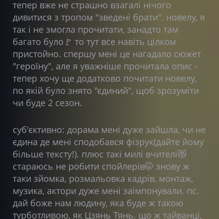
тепер вже не страшно взагалі нічого
дивитися з тропом "зведені брати". новелу, я
так і не змогла прочитати, занадто там
багато було🚩 то
тут
все навіть цілком
пристойно. спершу мені це нагадало сюжет
"героїну", але я уважніше прочитала опис -
тепер хочу ще додатково почитати новелу,
по якій було знято "єдиний", щоб зрозуміти
чи буде 2 сезон.
суб'єктивно: дорама мені дуже зайшла, чи не
єдина де мені сподобався фізрук(дайте йому
більше тексту!). плюс такі милі вчителі😻
стараюсь не робити спойлерів🤭 знову ж
таки зйомка, розмальовка кадрів, монтаж,
музика, актори дуже мені заімпонували. пс.
дай боже нам людину, яка буде ж такою
турботливою, як Цзянь Тянь. що ж тайванці,