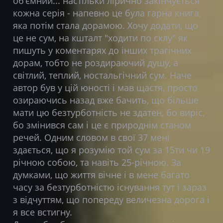
обʼємний... настільки лірично закінчується
кожна серія - напевно це була гарна книга,
яка потім стала дорамою. Хочу додати, що
це не сум, на кшталт "ходити по склу" як
пишуть у коментарях до інших трагічних
дорам, тобто не роздираючий душу, а
світлий, теплий, ностальгічний сум. Наче
автор був у цій юності і мав щастя, просто
озираючись назад вже бачить, що більше
мати цю безтурботність не здатен, бо виріс,
бо змінився сам і це є природнім станом
речей. Одним словом в свої 37 мені
здається, що я розумію той сум за 15ти чи 19
річною собою, та навіть 25-річною. За
думками, що життя вічне і в мене багато
часу за безтурботністю існування тут і зараз
з відчуттям, що попереду величезна дорога і
я все встигну.