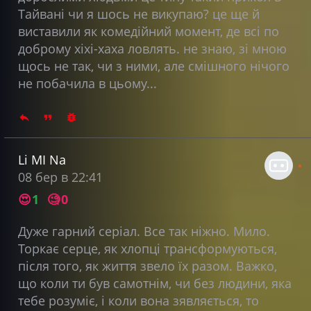
Тайвані чи я шось не викупаю? це ще й
виставили як комедійний момент, де всі по
доброму хіхі-хаха ловлять. не знаю, зі мною
щось не так, чи з ними, але смішного нічого
не побачила в цьому...
Li MI Na
08 бер в 22:41
😍
1
🧐
0
Дуже гарний серіал. Все так ніжно. Мило.
Торкає серце, як хлопці трансформуються,
після того, як життя звело їх разом. Важко,
що коли ти був самотнім, чи без людини, яка
тебе розуміє, і коли вона зявляється, то