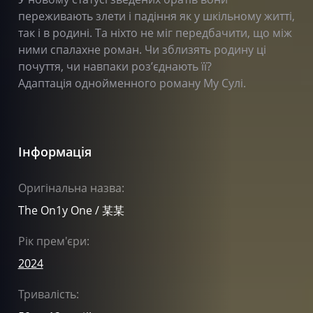
переживають злети і падіння як у шкільному житті,
так і в родині. Та ніхто не міг передбачити, що між
ними спалахне роман. Чи зблизять родину ці
почуття, чи навпаки розʼєднають її?
Адаптація однойменного роману Му Сулі.
Інформація
Оригінальна назва:
The On1y One / 某某
Рік прем'єри:
2024
Тривалість: