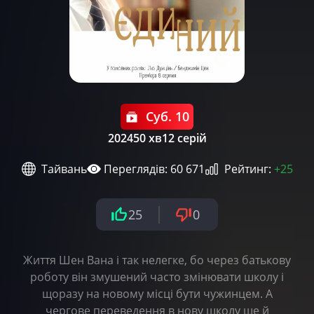
Суб. 10
2024
50 хв
12 серій
Тайвань
Переглядів: 60 671
Рейтинг:
+25
25
0
Життя Шен Вана і так нелегке, бо через батькову
роботу він змушений часто змінювати школу і
щоразу на новому місці бути чужинцем. А
чергове переведення в нову школу ще й