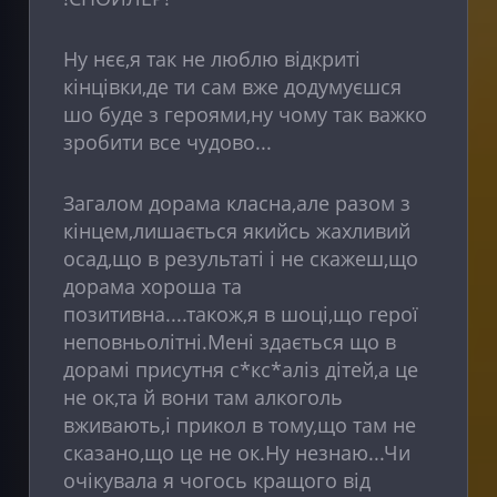
Ну нєє,я так не люблю відкриті
кінцівки,де ти сам вже додумуєшся
шо буде з героями,ну чому так важко
зробити все чудово...
Загалом дорама класна,але разом з
кінцем,лишається якийсь жахливий
осад,що в результаті і не скажеш,що
дорама хороша та
позитивна....також,я в шоці,що герої
неповньолітні.Мені здається що в
дорамі присутня с*кс*аліз дітей,а це
не ок,та й вони там алкоголь
вживають,і прикол в тому,що там не
сказано,що це не ок.Ну незнаю...Чи
очікувала я чогось кращого від