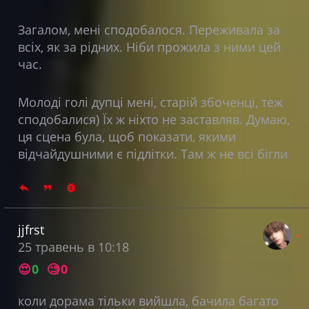
Загалом, мені сподобалося. Переживала за
всіх, як за рідних. Ніби прожила з ними цей
час.
Молоді голі дупці мені, старій збоченці, теж
сподобалися) Їх ж ніхто не заставляв. Думаю,
ця сцена була, щоб показати, якими
відчайдушними є підлітки. Там ж не всі бігли
jjfrst
25 травень в 10:18
😍
0
🧐
0
коли дорама тільки вийшла, бачила багато