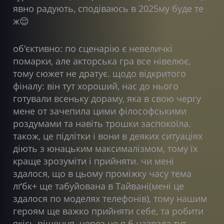
явно радують, сподіваюсь в 2025му буде те
ж😌
об'єктивно: по сценарію є невеличкі
помарки, але акторська гра все нівелює,
тому сюжет не дратує. щодо відкритого
фіналу: він тут хороший, нас до нього
готували всеньку дораму, яка в свою чергу
мене от зачепила цими філософськими
роздумами та навіть трошки заспокоїла.
також, це підлітки і вони в деяких ситуаціях
діють з юнацьким максималізмом, тому їх
краще зрозуміти і прийняти. чи мені
здалося, що в цьому проміжку часу тема
лґбк+ ще табуйована в Тайвані(мені це
здалося по моделях телефонів), тому нашим
героям ще важко прийняти себе, та робити
якісь рішення. через це я б назвала тут