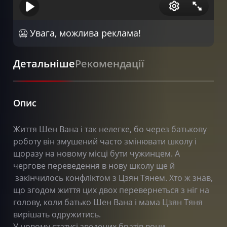
🥶 Увага, можлива реклама!
Детальніше
Рекомендації
Опис
Життя Шен Вана і так нелегке, бо через батькову
роботу він змушений часто змінювати школу і
щоразу на новому місці бути чужинцем. А
чергове переведення в нову школу ще й
закінчилось конфліктом з Цзян Тянем. Хто ж знав,
що згодом життя цих двох перевернеться з ніг на
голову, коли батько Шен Вана і мама Цзян Тяня
вирішать одружитись.
У новому статусі зведених братів вони