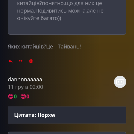
китайців?понятно,що для них це
норма.Подивитись можна,але не
очікуйте багато))
Яких китайців?Це - Тайвань!
dannnnaaaaa
11 гру в 02:00
😍
0
🧐
0
Цитата: llopxw