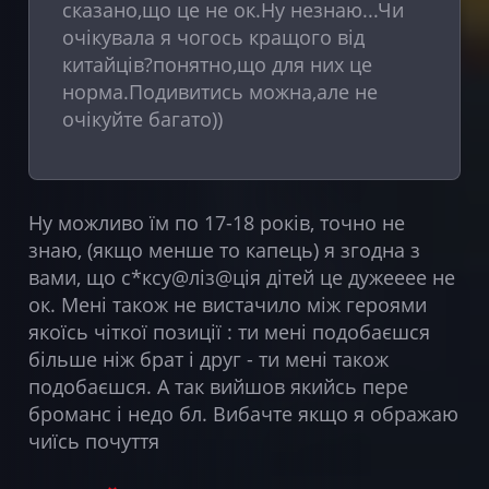
сказано,що це не ок.Ну незнаю...Чи
очікувала я чогось кращого від
китайців?понятно,що для них це
норма.Подивитись можна,але не
очікуйте багато))
Ну можливо їм по 17-18 років, точно не
знаю, (якщо менше то капець) я згодна з
вами, що с*ксу@ліз@ція дітей це дужееее не
ок. Мені також не вистачило між героями
якоїсь чіткої позиції : ти мені подобаєшся
більше ніж брат і друг - т
и мені також
подобаєшся. А так вийшов якийсь пере
броманс і недо бл. Вибачте якщо я ображаю
чиїсь почуття