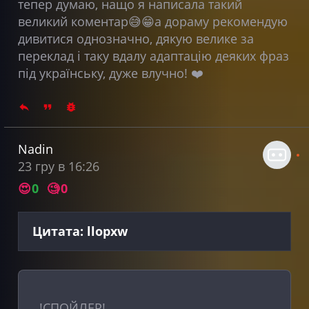
тепер думаю, нащо я написала такий
великий коментар😅😁а дораму рекомендую
дивитися однозначно, дякую велике за
переклад і таку вдалу адаптацію деяких фраз
під українську, дуже влучно! ❤️
Nadin
23 гру в 16:26
😍
0
🧐
0
Цитата: llopxw
!СПОЙЛЕР!