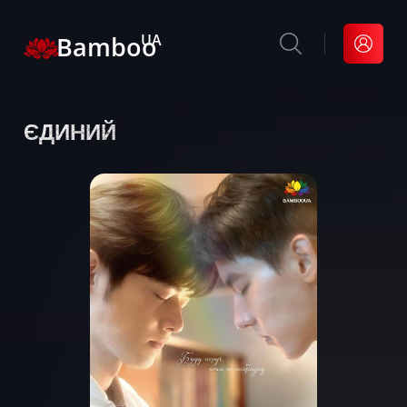
Bamboo
UA
ЄДИНИЙ