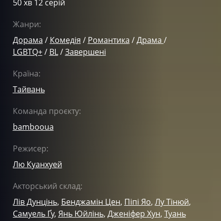
50 хв 12 серій
Жанри:
Дорама
/
Комедія
/
Романтика
/
Драма
/
LGBTQ+
/
BL
/
Завершені
Країна:
Тайвань
Команда проєкту:
bambooua
Режисер:
Лю Куанхуей
Акторський склад:
Лів Дунцінь
,
Бенджамін Цен
,
Піпі Яо
,
Лу Тінюй
,
Самуель Ґу
,
Янь Юйлінь
,
Дженіфер Хун
,
Туань