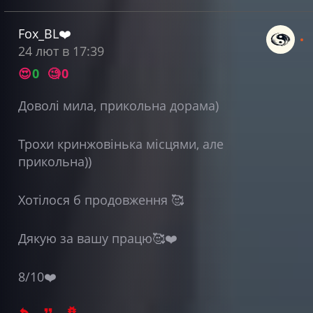
Fox_BL❤️
24 лют в 17:39
😍
0
🧐
0
Доволі мила, прикольна дорама)
Трохи кринжовінька місцями, але
прикольна))
Хотілося б продовження 🥰
Дякую за вашу працю🥰❤️
8/10❤️