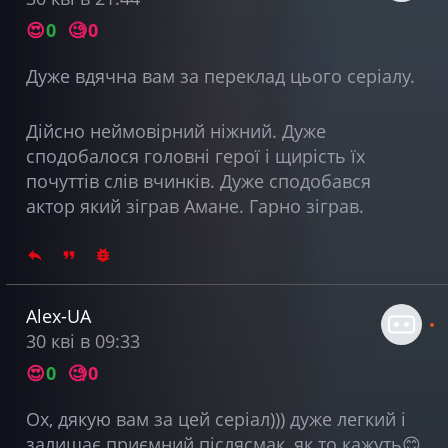
😍
0
🧐
0
Дуже вдячна вам за переклад цього серіалу.
Дійсно неймовірний ніжний. Дуже
сподобалося головні герої і щирість їх
почуттів слів вчинків. Дуже сподобався
актор який зіграв Амане. Гарно зіграв.
Alex-UA
30 кві в 09:33
😍
0
🧐
0
Ох, дякую вам за цей серіал))) дуже легкий і
залишає приємний післясмак, як то кажуть😊