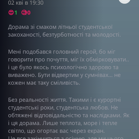
02 кві в 19:30
😍
1
🧐
0
Дорама зі смаком літньої студентської
закоханості, безтурботності та молодості.
Мені подобався головний герой, бо міг
говорити про почуття, міг їх обмірковувати..
і це було якось психологічно здорово та
виважено. Бути відвертим у сумнівах… не
кожен має таку сміливість.
Без реальності життя. Такими і є курортні
студентські роки, студентська любов. Не
обтяжені відповідальністю та наслідками. Як
і ця дорама. Лише теплота, море і тепле
світло, що огортає вас через екран.
Це все закінчиться з осінню, але ми цього