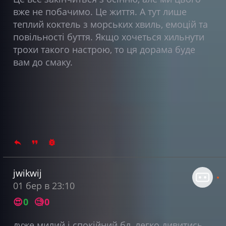
вже не побачимо. Це життя. А тут лише
теплий коктель з морських хвиль, емоцій та
повільності буття. Якщо хочеться хильнути
трохи такого настрою, то ця дорама буде
вам до смаку.
jwikwij
01 бер в 23:10
😍
0
🧐
0
дуже милий і спокійний бл, легко дивитись,