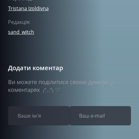
Tristana Izoldivna
Редакція:
sand_witch
Додати коментар
Ви можете поділитися своєю думкою у
коментарях ₍ᐢ‥ᐢ₎ ♡