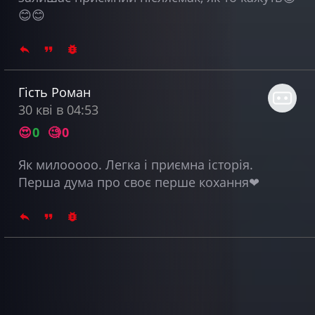
😊😊
Гість Роман
30 кві в 04:53
😍
0
🧐
0
Як милооооо. Легка і приємна історія.
Перша дума про своє перше кохання❤