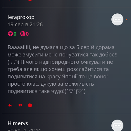
leraprokop
19 сер в 21:26
😍
0
🧐
0
Вааааііііі, не думала що за 5 серій дорама
може змусити мене почуватися так добре!!
(‾◡◝) Нічого надприродного очікувати не
треба але якщо хочеш розслабитися та
подивитися на красу Японії то це воно!
просто клас, дякую за можливість
подивитися таке чудо!(´▽`ʃ♡ƪ)
Himerys
30 кві в 21:44