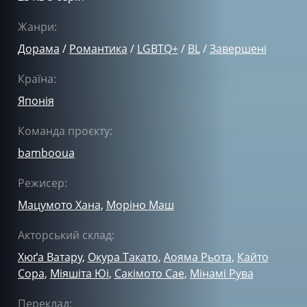
Жанри:
Дорама
/
Романтика
/
LGBTQ+
/
BL
/
Завершені
Країна:
Японія
Команда проєкту:
bambooua
Режисер:
Мацумото Хана
,
Моріно Маш
Акторський склад:
Хюґа Ватару
,
Окура Такато
,
Аояма Рьота
,
Кайто
Сора
,
Міяшіта Юі
,
Сакімото Сае
,
Мінамі Рува
Переклад: