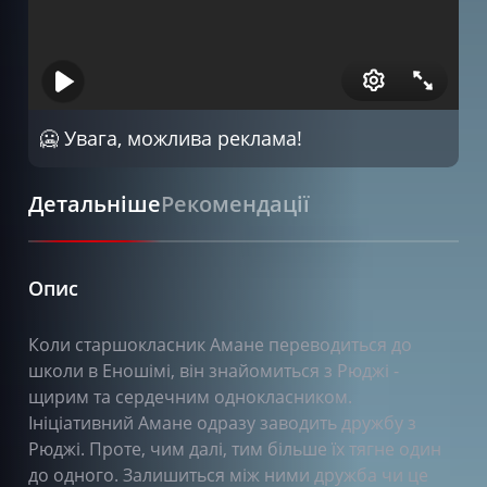
🥶 Увага, можлива реклама!
Детальніше
Рекомендації
Опис
Коли старшокласник Амане переводиться до
школи в Еношімі, він знайомиться з Рюджі -
щирим та сердечним однокласником.
Ініціативний Амане одразу заводить дружбу з
Рюджі. Проте, чим далі, тим більше їх тягне один
до одного. Залишиться між ними дружба чи це