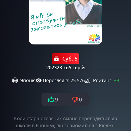
Суб. 5
2023
23 хв
5 серій
Японія
Переглядів: 25 576
Рейтинг:
+9
9
0
Коли старшокласник Амане переводиться до
школи в Еношімі, він знайомиться з Рюджі -