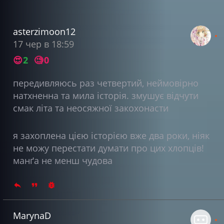
asterzimoon12
17 чер в 18:59
😍
2
🧐
0
передивляюсь раз четвертий, неймовірно
натхненна та мила історія. змушує відчути
смак літа та неосяжної закохонасти
я захоплена цією історією вже два роки, ніяк
не можу перестати думати про цих хлопців!
манґа не менш чудова
MarynaD