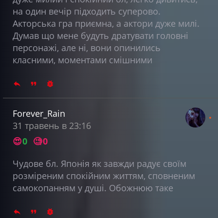
на один вечір підходить суперово.
Акторська гра приємна, а актори дуже милі.
Думав що мене будуть дратувати головні
персонажі, але ні, вони опинились
класними, моментами смішними
Forever_Rain
31 травень в 23:16
😍
0
🧐
0
Чудове бл. Японія як завжди радує своїм
розміреним спокійним життям, сповненим
самокопанням у душі. Обожнюю таке