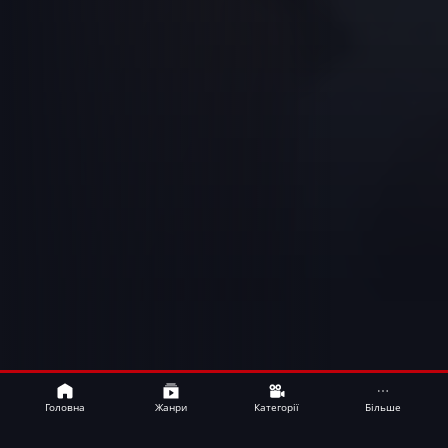
Bamboo
UA
Головна
Жанри
Категорії
Більше