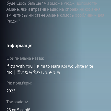
буде щось більше? Чи зможе Рюджі допомогти
Амане, який втратив надію на справжнє кохання,
змінитись? Чи стане Амане кимось особливим для
Рюджі?
Інформація
Оригінальна назва:
If It's With You | Kimi to Nara Koi wo Shite Mite
mo | 君となら恋をしてみても
Рік прем'єри:
2023
Тривалість:
23 хв 5 серій