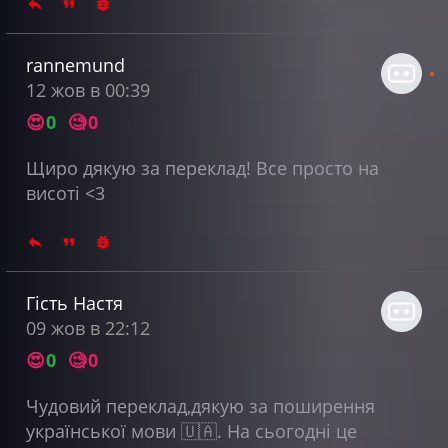
rannemund
12 жов в 00:39
😍
0
🧐
0
Щиро дякую за переклад! Все просто на
висоті <3
Гість Настя
09 жов в 22:12
😍
0
🧐
0
Чудовий переклад,дякую за поширення
української мови 🇺🇦. На сьогодні це