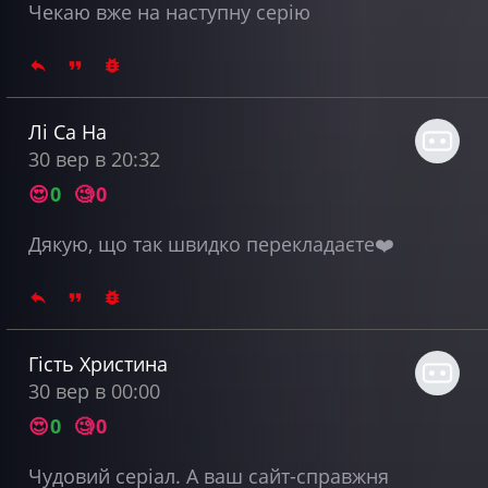
Чекаю вже на наступну серію
Лі Са На
30 вер в 20:32
😍
0
🧐
0
Дякую, що так швидко перекладаєте❤️
Гість Христина
30 вер в 00:00
😍
0
🧐
0
Чудовий серіал. А ваш сайт-справжня