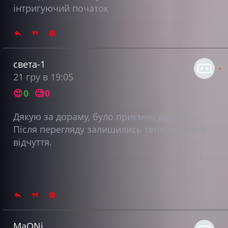
інтригуючий початок
света-1
21 гру в 19:05
😍
0
🧐
0
Дякую за дораму, було приємно дивитись.
Після перегляду залишились теплі приємні
відчуття.
MaONi