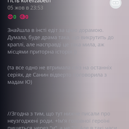
Гість korelizabeth
05 жов в 23:53
😍
0
🧐
0
Знайшла в інсті едіт за цією дорамою.
Думала, буде драма така, що викрутить до
краплі, але насправді це така мила, аж
місцями приторна історія ))
(та все одно не втримала сліз на останніх
серіях, де Санин відверто поговорила з
мадам Ю)
//Згодна з тим, що тут нижче писали про
неузгоджені роди. +Ім'я головної героїні
пишеться через "и", а не "і". Але в такі часи