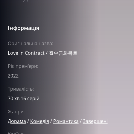
Інформація
Оригінальна назва:
Love in Contract / 월수금화목토
Рік прем'єри:
2022
Тривалість:
70 хв 16 серій
Жанри:
Дорама
/
Комедія
/
Романтика
/
Завершені