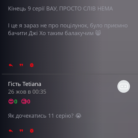
Кінець 9 серії ВАУ, ПРОСТО СЛІВ НЕМА
І це я зараз не про поцілунок, було приємно
бачити Джі Хо таким балакучим 😸
Гість Tetiana
26 жов в 00:35
😍
0
🧐
0
Як дочекатись 11 серію? 😭