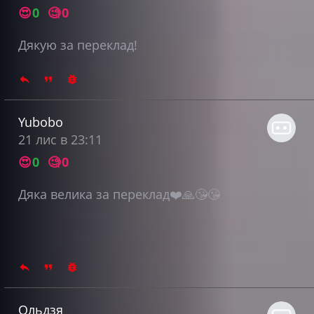
😍
0
🧐
0
Дякую за переклад!
Yubobo
21 лис в 23:11
😍
0
🧐
0
Дяка велика за переклад❤️🙏😘😘
Ольдзя