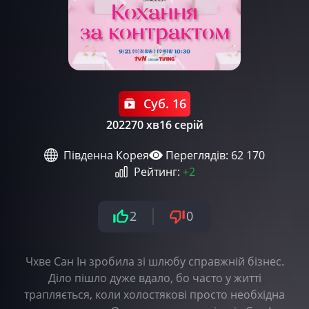
Суб. 16
2022
70 хв
16 серій
Південна Корея
Переглядів: 62 170
Рейтинг:
+2
2
0
Чхве Сан Ін зробила зі шлюбу справжній бізнес.
Діло пішло дуже вдало, бо часто у житті
трапляється, коли холостякові просто необхідна