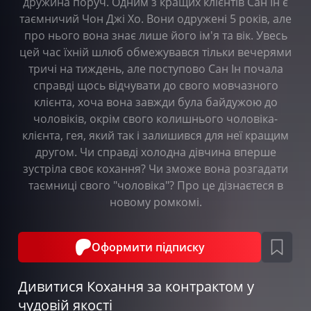
дружина поруч. Одним з кращих клієнтів Сан Ін є
таємничий Чон Джі Хо. Вони одружені 5 років, але
про нього вона знає лише його ім'я та вік. Увесь
цей час їхній шлюб обмежувався тільки вечерями
тричі на тиждень, але поступово Сан Ін почала
справді щось відчувати до свого мовчазного
клієнта, хоча вона завжди була байдужою до
чоловіків, окрім свого колишнього чоловіка-
клієнта, гея, який так і залишився для неї кращим
другом. Чи справді холодна дівчина вперше
зустріла своє кохання? Чи зможе вона розгадати
таємниці свого "чоловіка"? Про це дізнаєтеся в
новому ромкомі.
Оформити підписку
Дивитися Кохання за контрактом у
чудовій якості