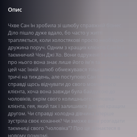
Опис
Чхве Сан Ін зробила зі шлюбу справжній бізнес.
Діло пішло дуже вдало, бо часто у житті
трапляється, коли холостякові просто необхідна
дружина поруч. Одним з кращих клієнтів Сан Ін є
таємничий Чон Джі Хо. Вони одружені 5 років, але
про нього вона знає лише його ім'я та вік. Увесь
цей час їхній шлюб обмежувався тільки вечерями
тричі на тиждень, але поступово Сан Ін почала
справді щось відчувати до свого мовчазного
клієнта, хоча вона завжди була байдужою до
чоловіків, окрім свого колишнього чоловіка-
клієнта, гея, який так і залишився для неї кращим
другом. Чи справді холодна дівчина вперше
зустріла своє кохання? Чи зможе вона розгадати
таємниці свого "чоловіка"? Про це дізнаєтеся в
новому ромкомі.