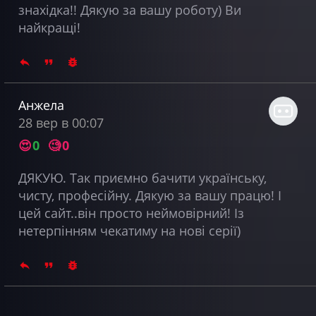
знахідка!! Дякую за вашу роботу) Ви
найкращі!
Анжела
28 вер в 00:07
😍
0
🧐
0
ДЯКУЮ. Так приємно бачити українську,
чисту, професійну. Дякую за вашу працю! І
цей сайт..він просто неймовірний! Із
нетерпінням чекатиму на нові серії)