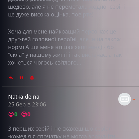
шедевр, але я не перемотала жодної серії і
це дуже висока оцінка, повірте)
Хоча для мене найкращий персонаж це
друг-гей головної героїні, але інша також
норм) А ще мене втішає хеппі-енд) - бо
"скла" у нашому житті і так вистачає, а так
хочеться чогось світлого...
Natka.deina
25 бер в 23:06
😍
0
🧐
0
З перших серій і не скажеш шо серіал
-комедія.я спочатку не могла зрозуміти…