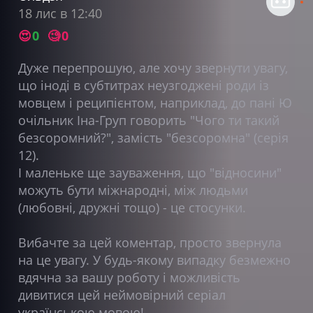
18 лис в 12:40
😍
0
🧐
0
Дуже перепрошую, але хочу звернути увагу,
що іноді в субтитрах неузгоджені роди із
мовцем і реципієнтом, наприклад, до пані Ю
очільник Іна-Груп говорить "Чого ти такий
безсоромний?", замість "безсоромна" (серія
12).
І маленьке ще зауваження, що "відносини"
можуть бути міжнародні, між людьми
(любовні, дружні тощо) - це стосунки.
Вибачте за цей коментар, просто звернула
на це увагу. У будь-якому випадку безмежно
вдячна за вашу роботу і можливість
дивитися цей неймовірний серіал
українською мовою!