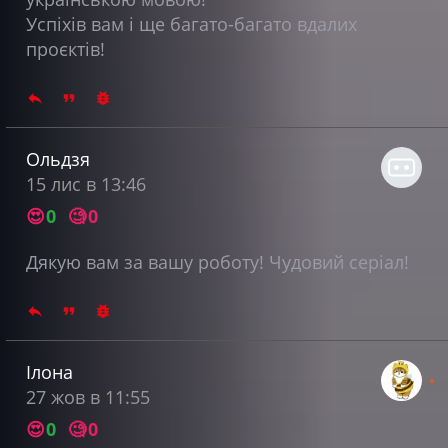
Успіхів вам і ще багато-багато вдалих
проєктів!
Ольдзя
15 лис в 13:46
😍
0
🧐
0
Дякую вам за вашу роботу! Чудовий серіал!
Ілона
27 жов в 11:55
😍
0
🧐
0