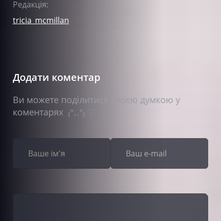
Редакція:
tricia_mcmillan
Додати коментар
Ви можете поділитися своєю думкою у
коментарях ₍ᐢ‥ᐢ₎ ♡