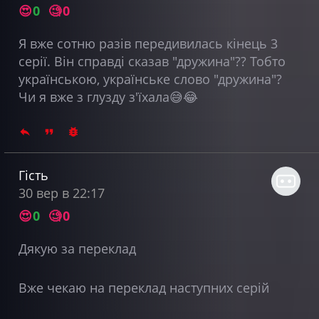
😍
0
🧐
0
Я вже сотню разів передивилась кінець 3
серії. Він справді сказав "дружина"?? Тобто
українською, українське слово "дружина"?
Чи я вже з глузду з'їхала😅😂
Гість
30 вер в 22:17
😍
0
🧐
0
Дякую за переклад
Вже чекаю на переклад наступних серій