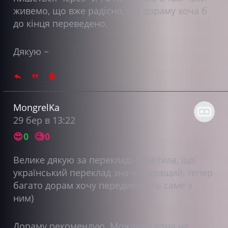
живемо, що вже радісно, що дораму хоча б
до кінця переведено.
Дякую ~
MongrelKa
29 бер в 13:22
😍
0
🧐
0
Велике дякую за переклад! Помітила, що
український переклад значно кращий, тепер
багато дорам хочу передивитись саме з
ним)
Дораму рекомендую. Можливо вона не