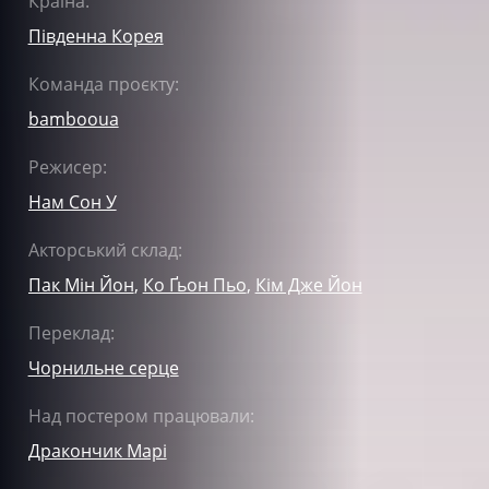
Країна:
Південна Корея
Команда проєкту:
bambooua
Режисер:
Нам Сон У
Акторський склад:
Пак Мін Йон
,
Ко Ґьон Пьо
,
Кім Дже Йон
Переклад:
Чорнильне серце
Над постером працювали:
Дракончик Марі