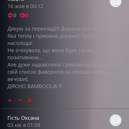
16 жов в 00:12
😍
0
🧐
0
Дякую за переклад!!! Дорама про любов <3
Яка тепла і приємна дорама! Просто
насолода!
Не очікувала, що вона буде такою
позитивною...
Але дуже задоволена і рекомендую (додала у
свій список фаворитів на холодні осінні
вечори).
ДЯКУЮ BAMBOOUA !!!
Гість Оксана
03 кві в 01:09