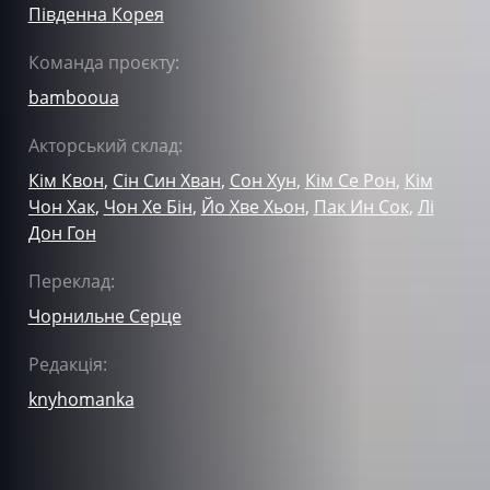
Південна Корея
Команда проєкту:
bambooua
Акторський склад:
Кім Квон
,
Сін Син Хван
,
Сон Хун
,
Кім Се Рон
,
Кім
Чон Хак
,
Чон Хе Бін
,
Йо Хве Хьон
,
Пак Ин Сок
,
Лі
Дон Гон
Переклад:
Чорнильне Серце
Редакція:
knyhomanka