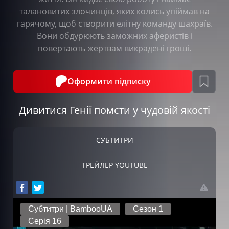
талановитих злочинців, яких колись упіймав на
гарячому, щоб створити елітну команду шахраїв.
Вони обдурюють заможних аферистів і
повертають жертвам викрадені гроші.
Оформити підписку
Дивитися Генії помсти у чудовій якості
СУБТИТРИ
ТРЕЙЛЕР YOUTUBE