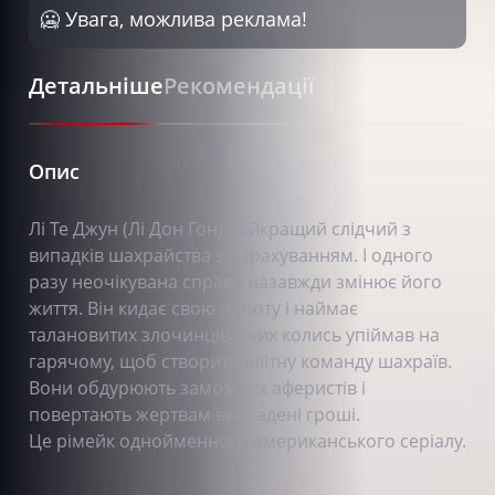
🥶 Увага, можлива реклама!
Детальніше
Рекомендації
Опис
Лі Те Джун (Лі Дон Гон) найкращий слідчий з
випадків шахрайства зі страхуванням. І одного
разу неочікувана справа назавжди змінює його
життя. Він кидає свою роботу і наймає
талановитих злочинців, яких колись упіймав на
гарячому, щоб створити елітну команду шахраїв.
Вони обдурюють заможних аферистів і
повертають жертвам викрадені гроші.
Це рімейк однойменного американського серіалу.