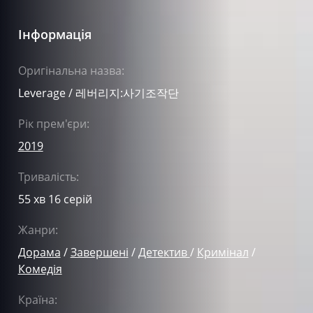
Інформація
Оригінальна назва:
Leverage / 레버리지:사기조작단
Рік прем'єри:
2019
Тривалість:
55 хв 16 серій
Жанри:
Дорама
/
Завершені
/
Детектив
/
Кримінал
/
Комедія
Країна: