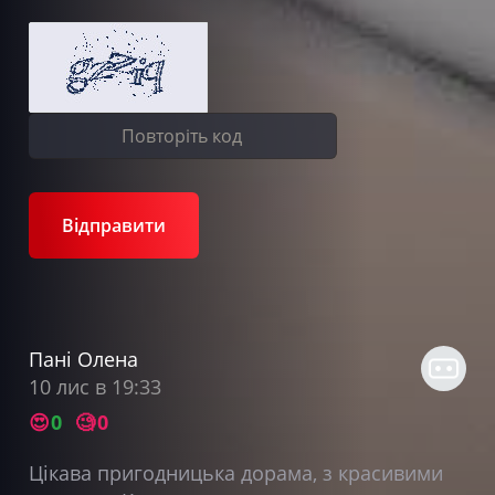
Відправити
Пані Олена
10 лис в 19:33
😍
0
🧐
0
Цікава пригодницька дорама, з красивими