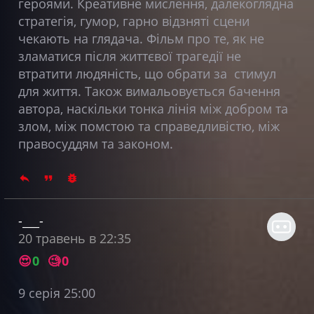
героями. Креативне мислення, далекоглядна
стратегія, гумор, гарно відзняті сцени
чекають на глядача. Фільм про те, як не
зламатися після життєвої трагедії не
втратити людяність, що обрати за стимул
для життя. Також вимальовується бачення
автора, наскільки тонка лінія між добром та
злом, між помстою та справедливістю, між
правосуддям та законом.
-___-
20 травень в 22:35
😍
0
🧐
0
9 серія 25:00