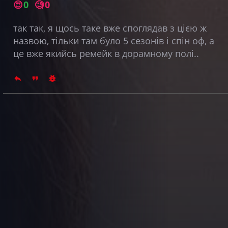
😍
0
🧐
0
так так, я щось таке вже споглядав з цією ж
назвою, тільки там було 5 сезонів і спін оф, а
це вже якийсь ремейк в дорамному полі..