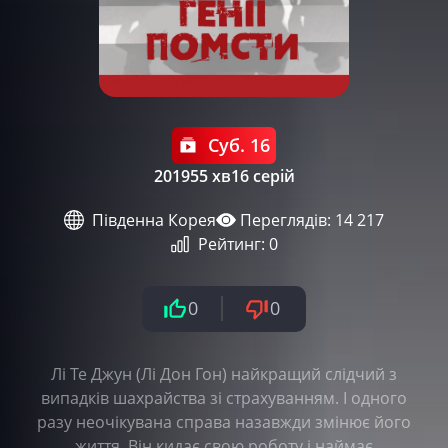
Суб. 16
2019
55 хв
16 серій
Південна Корея
Переглядів: 14 217
Рейтинг:
0
0
0
Лі Те Джун (Лі Дон Гон) найкращий слідчий з
випадків шахрайства зі страхуванням. І одного
разу неочікувана справа назавжди змінює його
життя. Він кидає свою роботу і наймає