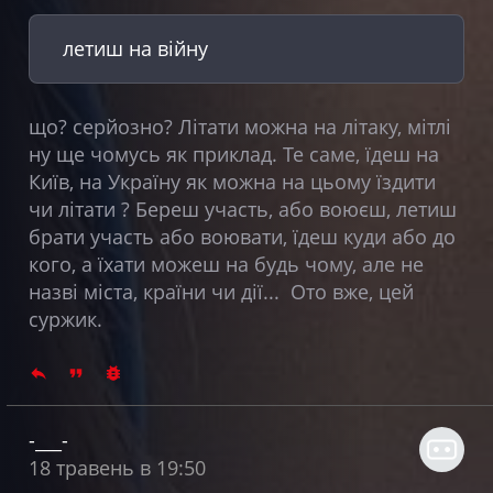
летиш на війну
що? серйозно? Літати можна на літаку, мітлі
ну ще чомусь як приклад. Те саме, їдеш на
Київ, на Україну як можна на цьому їздити
чи літати ? Береш участь, або воюєш, летиш
брати участь або воювати, їдеш куди або до
кого, а їхати можеш на будь чому, але не
назві міста, країни чи дії... Ото вже, цей
суржик.
-___-
18 травень в 19:50