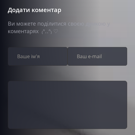
Додати коментар
Ви можете поділитися своєю думкою у
коментарях ₍ᐢ‥ᐢ₎ ♡