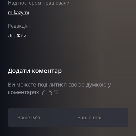
Над постером працювали:
mikazymi
Редакція:
Лін Фей
Додати коментар
Ви можете поділитися своєю думкою у
коментарях ₍ᐢ‥ᐢ₎ ♡