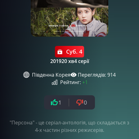
Суб. 4
2019
20 хв
4 серії
Південна Корея
Переглядів: 914
Рейтинг:
+1
1
0
"Персона" - це серіал-антологія, що складається з
4-х частин різних режисерів.