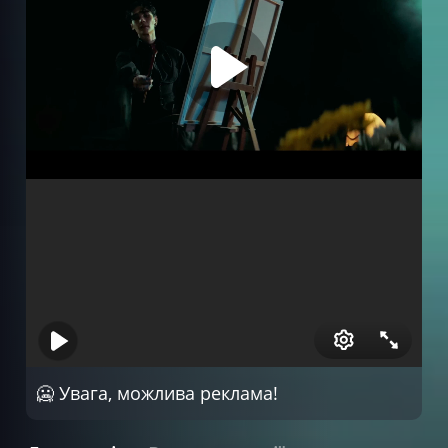
🥶 Увага, можлива реклама!