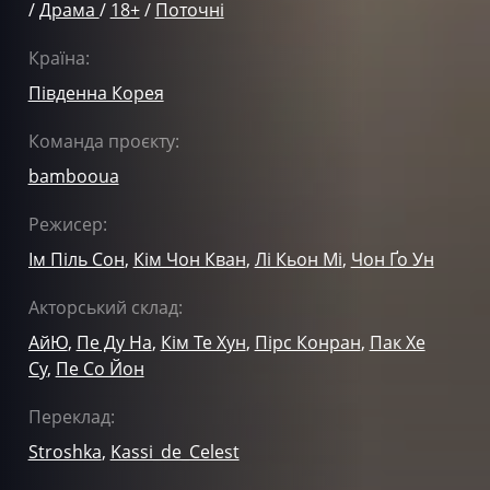
/
Драма
/
18+
/
Поточні
Країна:
Південна Корея
Команда проєкту:
bambooua
Режисер:
Ім Піль Сон
,
Кім Чон Кван
,
Лі Кьон Мі
,
Чон Ґо Ун
Акторський склад:
АйЮ
,
Пе Ду На
,
Кім Те Хун
,
Пірс Конран
,
Пак Хе
Су
,
Пе Со Йон
Переклад:
Stroshka
,
Kassi_de_Celest