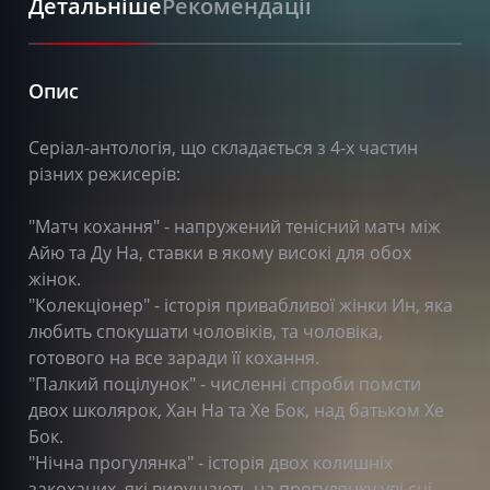
Детальніше
Рекомендації
Опис
Cеріал-антологія, що складається з 4-х частин
різних режисерів:
"Матч кохання" - напружений тенісний матч між
Айю та Ду На, ставки в якому високі для обох
жінок.
"Колекціонер" - історія привабливої жінки Ин, яка
любить спокушати чоловіків, та чоловіка,
готового на все заради її кохання.
"Палкий поцілунок" - численні спроби помсти
двох школярок, Хан На та Хе Бок, над батьком Хе
Бок.
"Нічна прогулянка" - історія двох колишніх
закоханих, які вирушають на прогулянку уві сні