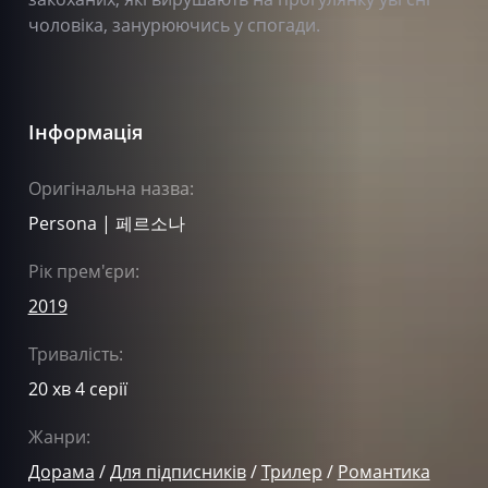
чоловіка, занурюючись у спогади.
Інформація
Оригінальна назва:
Persona | 페르소나
Рік прем'єри:
2019
Тривалість:
20 хв 4 серії
Жанри:
Дорама
/
Для підписників
/
Трилер
/
Романтика