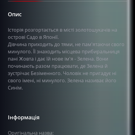
Опис
Історія розгортається в місті золотошукачів на
острові Садо в Японії.
Дівчина приходить до тями, не пам'ятаючи свого
минулого. Її знаходить місцева прибиральниця
пані Жовта і дає їй нове ім'я - Зелена. Вони
починають разом працювати, де Зелена й
зустрічає Безіменного. Чоловік не пригадує ні
свого імені, ні минулого. Зелена називає його
Синім.
Інформація
Оригінальна назва: