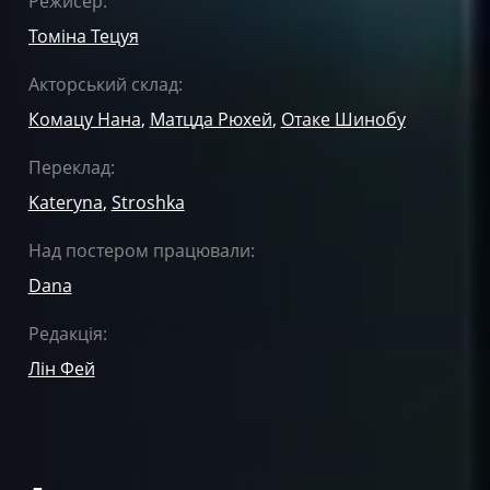
Режисер:
Томіна Тецуя
Акторський склад:
Комацу Нана
,
Матцда Рюхей
,
Отаке Шинобу
Переклад:
Kateryna
,
Stroshka
Над постером працювали:
Dana
Редакція:
Лін Фей