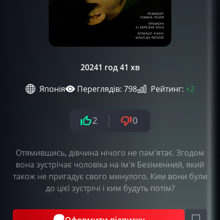
2024
1 год 41 хв
Японія
Переглядів: 798
Рейтинг:
+2
2
0
Отямившись, дівчина нічого не пам'ятає. Згодом
вона зустрічає чоловіка на ім'я Безіменний, який
також не пригадує свого минулого. Ким вони були
до цієї зустрічі і ким будуть потім?
Оформити підписку