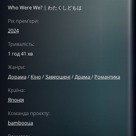
Who Were We? | わたくしどもは
Рік прем'єри:
2024
Тривалість:
1 год 41 хв
Жанри:
Дорама
/
Кіно
/
Завершені
/
Драма
/
Романтика
Країна:
Японія
Команда проєкту:
bambooua