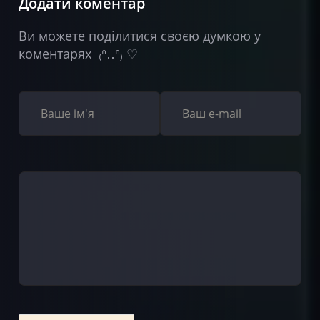
Додати коментар
Ви можете поділитися своєю думкою у
коментарях ₍ᐢ‥ᐢ₎ ♡