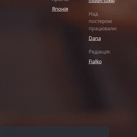
moon tokki
Японія
Над
постером
працювали:
Dana
Редакція:
Fialko