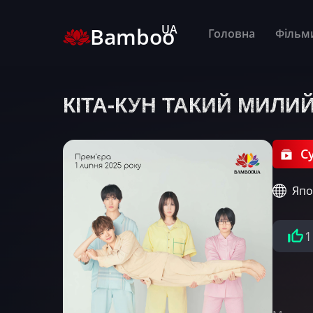
UA
Bamboo
Головна
Фільм
КІТА-КУН ТАКИЙ МИЛИ
Су
Япо
1