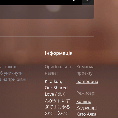
Інформація
а, також
Оригінальна
Команда
об уникнути
назва:
проєкту:
 на три рівні
Kita-kun,
bambooua
Our Shared
Режисер:
Love / 北く
んがかわいす
Хошіно
ぎて手に余る
Кадзунарі
,
ので、3人で
Като Аяка
,