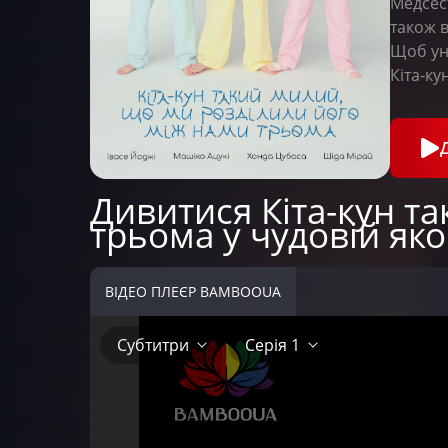
Медсест
також в
Щоб уни
Кіта-ку
Дивитися Кіта-кун т
трьома у чудовій яко
ВІДЕО ПЛЕЄР BAMBOOUA
Субтитри
Серія 1
Субтитри
Серія 1
Серія 2