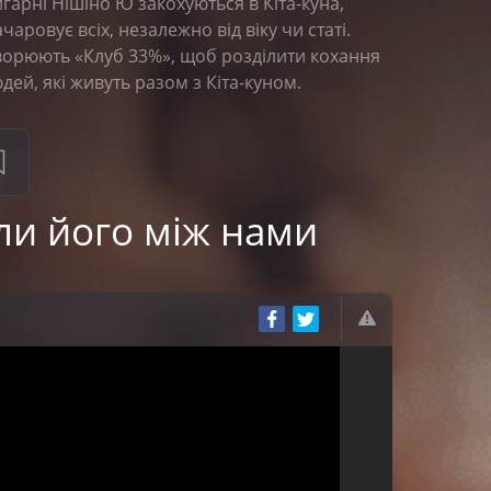
гарні Нішіно Ю закохуються в Кіта-куна,
ровує всіх, незалежно від віку чи статі.
творюють «Клуб 33%», щоб розділити кохання
дей, які живуть разом з Кіта-куном.
ли його між нами