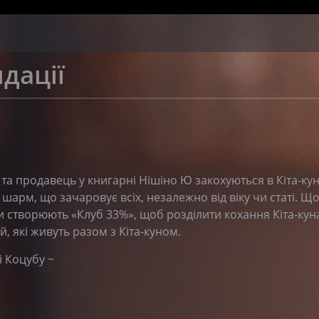
дації
та продавець у книгарні Нішіно Ю закохуються в Кіта-кун
шарм, що зачаровує всіх, незалежно від віку чи статі. Щ
ни створюють «Клуб 33%», щоб розділити кохання Кіта-куна
, які живуть разом з Кіта-куном.
 Коцубу ~