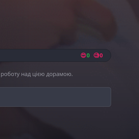
😍
0
🧐
0
а роботу над цією дорамою.