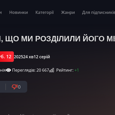
и
Новинки
Категорії
Жанри
Для підписникі
Й, ЩО МИ РОЗДІЛИЛИ ЙОГО 
б. 12
2025
24 хв
12 серій
нія
Переглядів: 20 667
Рейтинг:
+1
0