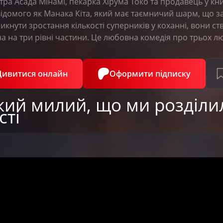
ра Асада Мінамі, пекарка Хірума Токо та продавець у кни
ідомого як Манака Кіта, який має таємничий шарм, що зача
кнути зростання кількості суперників у коханні, вони с
на на три рівні частини. Це любовна комедія про трьох лю
Дивитися онлайн
Оформити підписку
акий милий, що ми розділи
сті