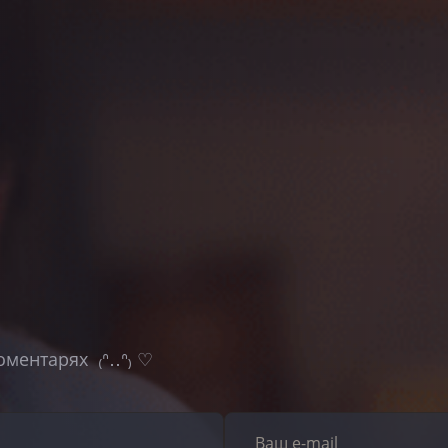
оментарях ₍ᐢ‥ᐢ₎ ♡