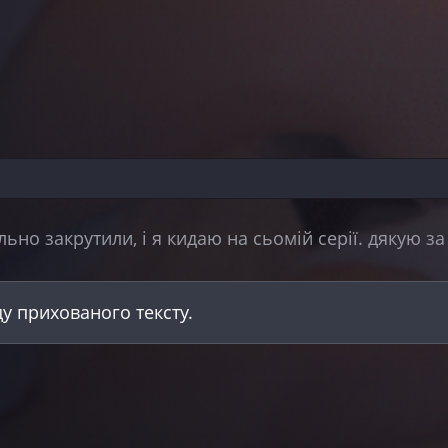
льно закрутили, і я кидаю на сьомій серії. дякую з
ду прихованого тексту.