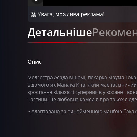
🥶 Увага, можлива реклама!
Детальніше
Рекомен
Опис
Медсестра Асада Мінамі, пекарка Хірума Токо 
відомого як Манака Кіта, який має таємничий 
зростання кількості суперників у коханні, во
частини. Це любовна комедія про трьох людей
~ Адаптовано за однойменною манґою Сакакі