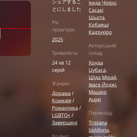
シェアするこ
Ікеда Чіхіро
,
とにしました
Сасакі
Шьота
,
Рік
Кобаяші
прем'єри:
Кадзухіро
2025
Акторський
Тривалість:
склад:
24 хв 12
Хонда
серій
Цубаса
,
Шіда Мірай
,
Жанри:
Івасе Йоджі
,
Машіко
Дорама
/
Ацукі
Комедія
/
Романтика
/
Переклад:
LGBTQ+
/
Завершені
Tristana
Izoldivna
,
Країна: