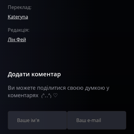
Переклад:
Kateryna
Редакція:
Лін Фей
Додати коментар
Ви можете поділитися своєю думкою у
коментарях ₍ᐢ‥ᐢ₎ ♡