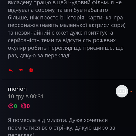
вкладену працю в цей чудовий фільм. я не
відчувала сорому, та він був набагато
більше, ніж просто bl історія. картинка, гра
персонажів (навіть маленької актриси сори)
та незвичайний сюжет дуже притягує, а
серйозність теми та відсутність рожевих
окуляр робить перегляд ще приємніше. ще
раз, дякую за переклад!
morion
10 гру в 00:31
😍
0
🧐
0
Я померла від милоти. Дуже хочеться
посміхатися всю стрічку. Дякую щиро за
переклад!