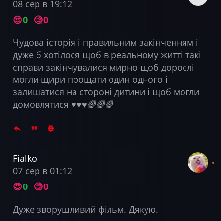
08 сер в 19:12
😍
0
🧐
0
Чудова історія і правильним закінченням і
дуже б хотілося щоб в реальному житті такі
справи закінчувалися мирно щоб дорослі
могли щири прощати один одного і
залишатися на стороні дитини і щоб могли
домовлятися ♥️♥️♥️🌈🌈🌈
Fialko
07 сер в 01:12
😍
0
🧐
0
Дуже зворушливий фільм. Дякую.