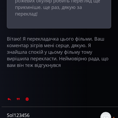
рожевих окуляр робить перегляд ще
приємніше. ще раз, дякую за
переклад!
Вітаю! Я перекладачка цього фільми. Ваш
коментар зігрів мені серце, дякую. Я
знайшла спокій у цьому фільму тому
вирішила перекласти. Неймовірно рада, що
вам він теж відгукнувся
Sol123456