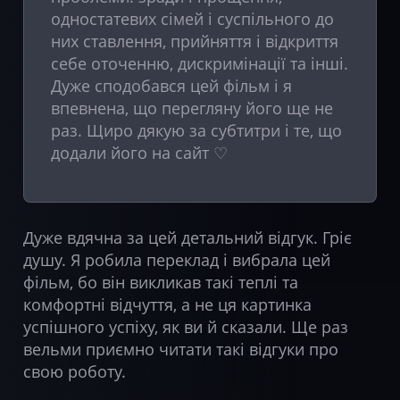
одностатевих сімей і суспільного до
них ставлення, прийняття і відкриття
себе оточенню, дискримінації та інші.
Дуже сподобався цей фільм і я
впевнена, що перегляну його ще не
раз. Щиро дякую за субтитри і те, що
додали його на сайт ♡
Дуже вдячна за цей детальний відгук. Гріє
душу. Я робила переклад і вибрала цей
фільм, бо він викликав такі теплі та
комфортні відчуття, а не ця картинка
успішного успіху, як ви й сказали. Ще раз
вельми приємно читати такі відгуки про
свою роботу.