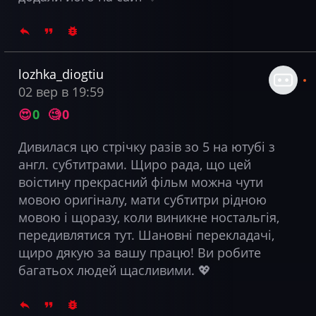
lozhka_diogtiu
02 вер в 19:59
😍
0
🧐
0
Дивилася цю стрічку разів зо 5 на ютубі з
англ. субтитрами. Щиро рада, що цей
воістину прекрасний фільм можна чути
мовою оригіналу, мати субтитри рідною
мовою і щоразу, коли виникне ностальгія,
передивлятися тут. Шановні перекладачі,
щиро дякую за вашу працю! Ви робите
багатьох людей щасливими. 💖