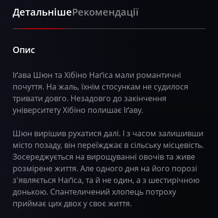
Детальніше
Рекомендації
Опис
Іґава Шюн та Хібіно Наґіса мали романтичні
почуття. На жаль, їхнім стосункам не судилося
тривати довго. Незадовго до закінчення
університету Хібіно полишає Іґаву.
Шюн вирішив рухатися далі. І з часом залишивши
місто позаду, він переїжджає в сільську місцевість.
Зосереджується на вирощуванні овочів та живе
розмірене життя. Але одного дня на його порозі
з'являється Наґіса, та й не один, а з шестирічною
донькою. Спантеличений хлопець потроху
приймає цих двох у своє життя.