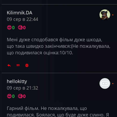
Kilimnik.DA
09 сер в 22:44
😍
0
🧐
0
Мені дуже сподобався фільм дуже шкода,
що така швидко закінчився:(Не пожалкувала,
що подивилася оцінка:10/10.
hellokitty
09 сер в 21:32
😍
0
🧐
0
Гарний фільм. Не пожалкувала, що
подивилася. Боялася, що буде дуже сумно. Я