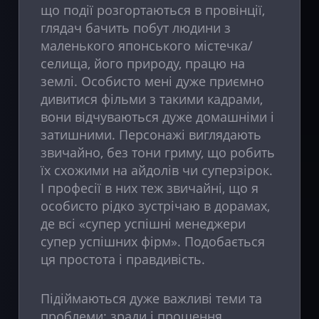
що події розгортаються в провінції,
глядач бачить побут людини з
маленького японського містечка/
селища, його природу, працю на
землі. Особисто мені дуже приємно
дивитися фільми з такими кадрами,
вони відчуваються дуже домашніми і
затишними. Персонажі виглядають
звичайно, без тони гриму, що робить
їх схожими на айдолів чи суперзірок.
І професії в них теж звичайні, що я
особисто рідко зустрічаю в дорамах,
де всі «супер успішні менеджери
супер успішних фірм». Подобається
ця простота і правдивість.
Підіймаються дуже важливі теми та
проблеми: зради і прощення,