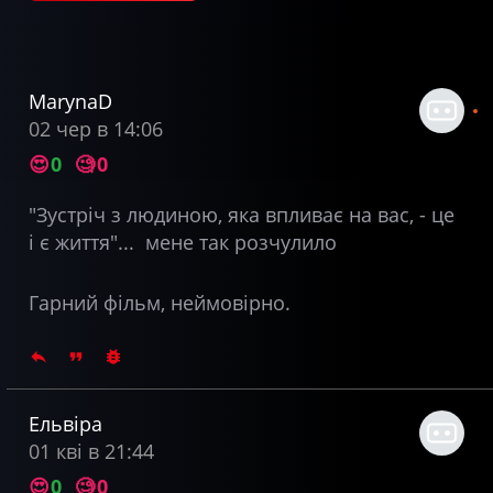
MarynaD
02 чер в 14:06
😍
0
🧐
0
"Зустріч з людиною, яка впливає на вас, - це
і є життя"... мене так розчулило
Гарний фільм, неймовірно.
Ельвіра
01 кві в 21:44
😍
0
🧐
0