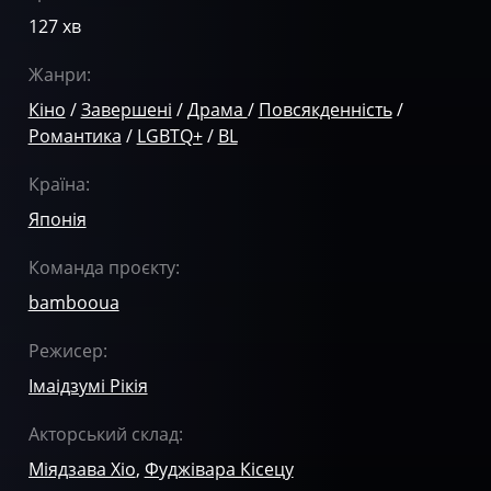
127 хв
Жанри:
Кіно
/
Завершені
/
Драма
/
Повсякденність
/
Романтика
/
LGBTQ+
/
BL
Країна:
Японія
Команда проєкту:
bambooua
Режисер:
Імаідзумі Рікія
Акторський склад:
Міядзава Хіо
,
Фуджівара Кісецу