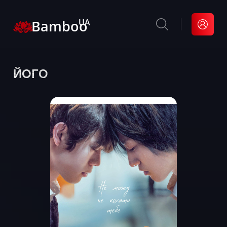
Bamboo
UA
ЙОГО