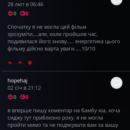
28 лют в 06:46
😍
0
🧐
0
Спочатку я не могла цей фільм
зрозуміти....але, коли пройшов час,
подивилася його знову..... енергетика цього
фільму дійсно варта уваги.....10/10
hopehaj
02 січ в 21:12
😍
0
🧐
0
я вперше пишу коментар на бамбу юа, хоча
сиджу тут приблизно року. я не могла
пройти мимо та не подякувати вам за вашу