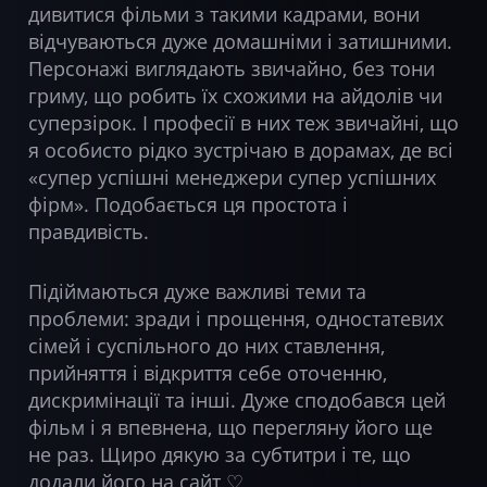
дивитися фільми з такими кадрами, вони
відчуваються дуже домашніми і затишними.
Персонажі виглядають звичайно, без тони
гриму, що робить їх схожими на айдолів чи
суперзірок. І професії в них теж звичайні, що
я особисто рідко зустрічаю в дорамах, де всі
«супер успішні менеджери супер успішних
фірм». Подобається ця простота і
правдивість.
Підіймаються дуже важливі теми та
проблеми: зради і прощення, одностатевих
сімей і суспільного до них ставлення,
прийняття і відкриття себе оточенню,
дискримінації та інші. Дуже сподобався цей
фільм і я впевнена, що перегляну його ще
не раз. Щиро дякую за субтитри і те, що
додали його на сайт ♡