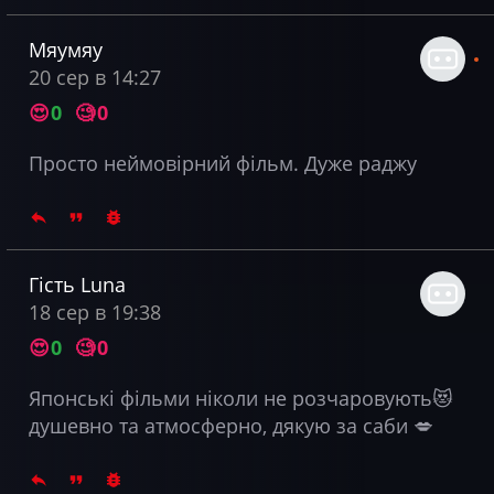
Мяумяу
20 сер в 14:27
😍
0
🧐
0
Просто неймовірний фільм. Дуже раджу
Гість Luna
18 сер в 19:38
😍
0
🧐
0
Японські фільми ніколи не розчаровують😻
душевно та атмосферно, дякую за саби 💋