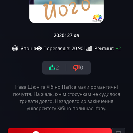
2020
127 хв
Японія
Переглядів: 20 901
Рейтинг:
+2
2
0
Іґава Шюн та Хібіно Наґіса мали романтичні
почуття. На жаль, їхнім стосункам не судилося
тривати довго. Незадовго до закінчення
університету Хібіно полишає Іґаву.