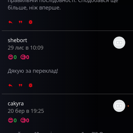
більше, ніж вперше.
shebort
29 лис в 10:09
😍
0
🧐
0
Дякую за переклад!
cakyra
20 бер в 19:25
😍
0
🧐
0