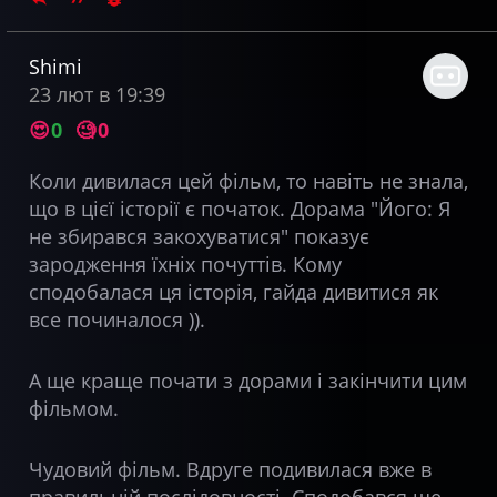
Shimi
23 лют в 19:39
😍
0
🧐
0
Коли дивилася цей фільм, то навіть не знала,
що в цієї історії є початок. Дорама "Його: Я
не збирався закохуватися" показує
зародження їхніх почуттів. Кому
сподобалася ця історія, гайда дивитися як
все починалося )).
А ще краще почати з дорами і закінчити цим
фільмом.
Чудовий фільм. Вдруге подивилася вже в
правильній послідовності. Сподобався ще