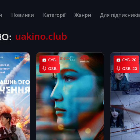
и
Новинки
Категорії
Жанри
Для підписникі
О:
uakino.club
СУБ.
СУБ. 20
ОЗВ.
ОЗВ. 20